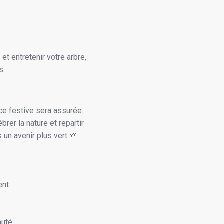
t entretenir votre arbre,
s.
e festive sera assurée.
rer la nature et repartir
un avenir plus vert 🌱
ent
auté