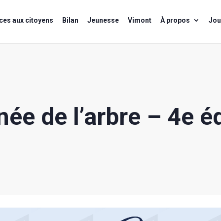
ces aux citoyens
Bilan
Jeunesse
Vimont
À propos
Jou
ée de l’arbre – 4e é