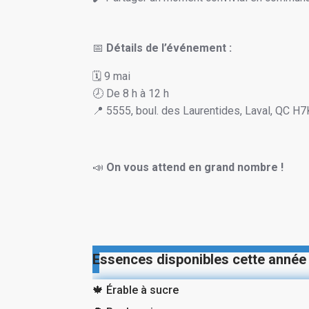
📅
Détails de l’événement :
🗓️ 9 mai
🕗 De 8 h à 12 h
📍 5555, boul. des Laurentides, Laval, QC H
📣
On vous attend en grand nombre !
Essences disponibles cette année 
🍁 Érable à sucre